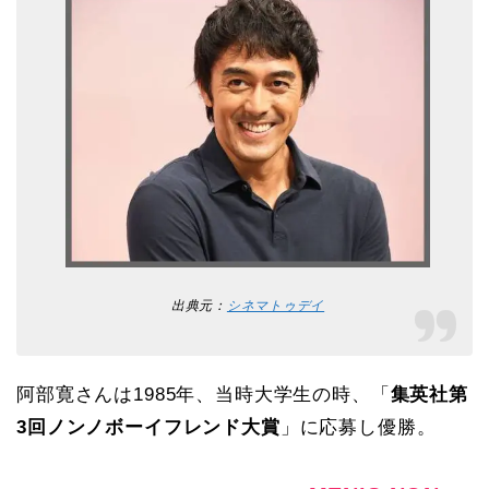
出典元：
シネマトゥデイ
阿部寛さんは1985年、当時大学生の時、「
集英社第
3回ノンノボーイフレンド大賞
」に応募し
優勝。