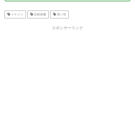
部寛の嫁が美人【画像】出典元：ORICON NE
WSまずは、阿部寛さんの嫁が美人なのかをみ
ていきましょう。阿部寛さんの嫁は15歳年下
イケメン
比較画像
若い頃
で、結婚当時は28歳でした。身長は169cmの
スラリとした体型。元OLの一般人女性なの
スポンサーリンク
で、残念…