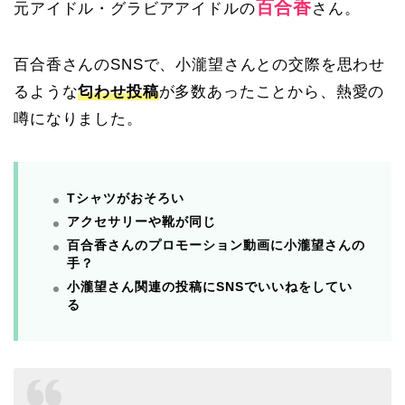
百合香
元アイドル・グラビアアイドルの
さん。
百合香さんのSNSで、小瀧望さんとの交際を思わせ
るような
匂わせ投稿
が多数あったことから、熱愛の
噂になりました。
Tシャツがおそろい
アクセサリーや靴が同じ
百合香さんのプロモーション動画に小瀧望さんの
手？
小瀧望さん関連の投稿にSNSでいいねをしてい
る