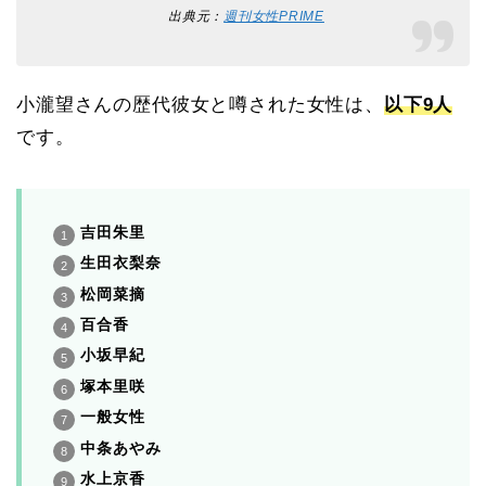
出典元：
週刊女性PRIME
小瀧望さんの歴代彼女と噂された女性は、
以下9人
です。
吉田朱里
生田衣梨奈
松岡菜摘
百合香
小坂早紀
塚本里咲
一般女性
中条あやみ
水上京香