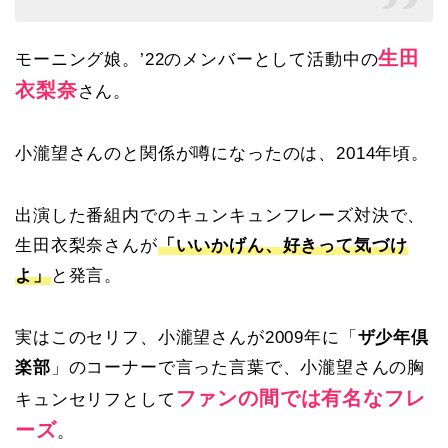
生田
モーニング娘。’22のメンバーとして活動中の
衣梨奈
さん。
小瀧望さんのと関係が噂になったのは、2014年頃。
出演した番組内でのキュンキュンフレーズ対決で、
生田衣梨奈さんが
「いいかげん、好きって気づけ
よ」
と発言。
実はこのセリフ、小瀧望さんが2009年に「
ザ少年倶
楽部
」のコーナーで言った言葉で、
小瀧望さんの
胸
ファンの間では有名なフレ
キュンセリフとして
ーズ
。