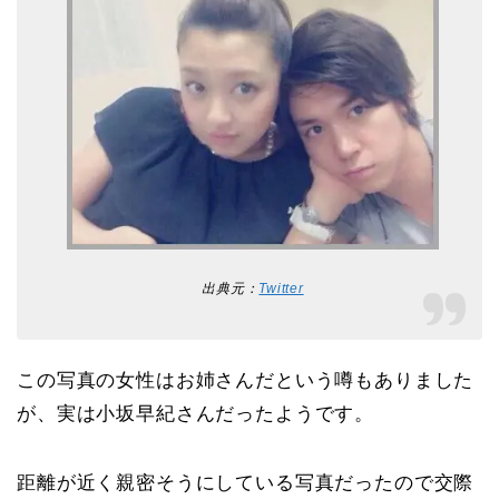
出典元：
Twitter
この写真の女性はお姉さんだという噂もありました
が、実は小坂早紀さんだったようです。
距離が近く親密そうにしている写真だったので交際