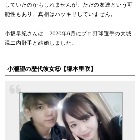
していたのかもしれませんが、ただの友達という可
能性もあり、真相はハッキリしていません。
小坂早紀さんは、2020年6月にプロ野球選手の大城
滉二内野手と結婚しました。
小瀧望の歴代彼女⑥【塚本里咲】