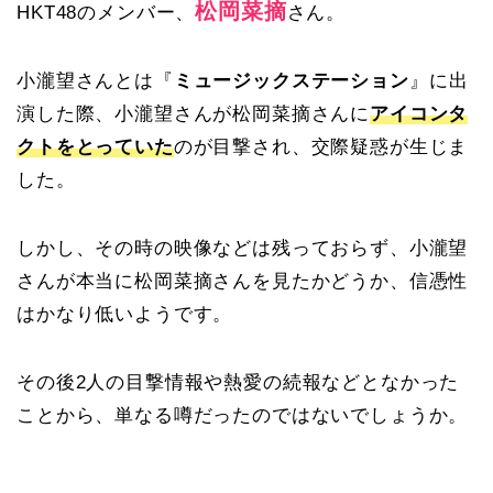
松岡菜摘
HKT48のメンバー、
さん。
小瀧望さんとは『
ミュージックステーション
』に出
演した際、小瀧望さんが松岡菜摘さんに
アイコンタ
クトをとっていた
のが目撃され、交際疑惑が生じま
した。
しかし、その時の映像などは残っておらず、小瀧望
さんが本当に松岡菜摘さんを見たかどうか、信憑性
はかなり低いようです。
その後2人の目撃情報や熱愛の続報などとなかった
ことから、単なる噂だったのではないでしょうか。