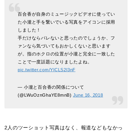
百合香が自身のミュージックビデオに使ってい
た小瀧と手を繋いでいる写真をアイコンに採用
しました！
手だけならバレないと思ったのでしょうか、フ
ァンなら気づいてもおかしくないと思います
が。指のホクロの位置が小瀧と完全に一致した
ことで一度話題になりましたよね。
pic.twitter.com/YlCLS2l3nF
— 小瀧と百合香の関係について
(@LWuOznGhaYE8mnB)
June 16, 2018
2人のツーショット写真はなく、報道などもなかっ