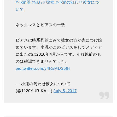
#小瀧望
#匂わせ彼女
#小瀧の匂わせ彼女につ
いて
ネックレスとピアスの一致
ピアスは時系列的にみて彼女の方が先につけ始
めています、小瀧がこのピアスをしてメディア
に出たのは2016年4月からです。それ以前のも
のは確認できませんでした。
pic.twitter.com/y4RsMD3bIH
— 小瀧の匂わせ彼女について
(@1120YURIKA__)
July 5, 2017