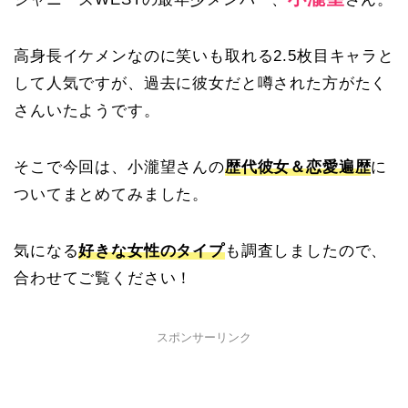
高身長イケメンなのに笑いも取れる2.5枚目キャラと
して人気ですが、過去に彼女だと噂された方がたく
さんいたようです。
そこで今回は、小瀧望さんの
歴代彼女＆恋愛遍歴
に
ついてまとめてみました。
気になる
好きな女性のタイプ
も調査しましたので、
合わせてご覧ください！
スポンサーリンク