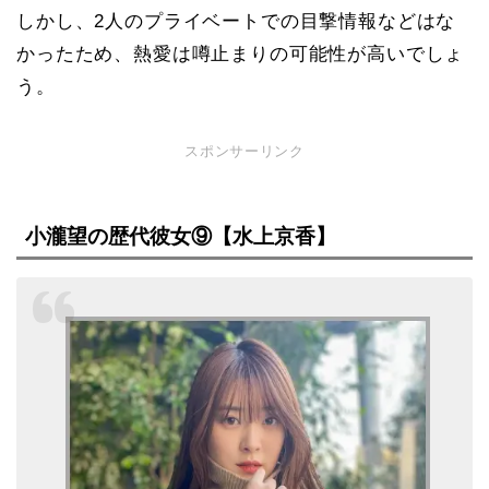
しかし、2人のプライベートでの目撃情報などはな
かったため、熱愛は噂止まりの可能性が高いでしょ
う。
スポンサーリンク
小瀧望の歴代彼女⑨【水上京香】