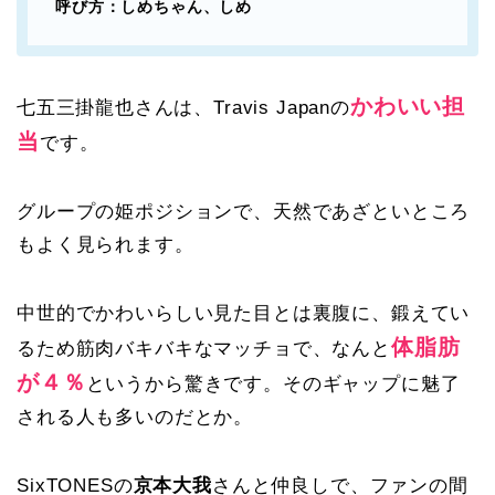
呼び方：しめちゃん、しめ
かわいい担
七五三掛龍也さんは、
Travis Japanの
当
です。
グループの姫ポジションで、天然であざといところ
もよく見られます。
中世的でかわいらしい見た目とは裏腹に、鍛えてい
体脂肪
るため筋肉バキバキなマッチョで、なんと
が４％
というから驚きです。そのギャップに魅了
される人も多いのだとか。
SixTONESの
京本大我
さんと仲良しで、ファンの間