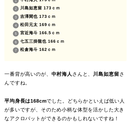
川島如恵留 173ｃｍ
吉澤閑也 173ｃｍ
松田元太 169ｃｍ
宮近海斗 166.5ｃｍ
七五三掛龍也 166ｃｍ
松倉海斗 162ｃｍ
一番背が高いのが、
中村海人
さんと、
川島如恵留
さ
んですね。
平均身長は168cm
でした。どちらかといえば低い人
が多いですが、そのため小柄な体型を活かした大き
なアクロバットができるのかもしれないですね！