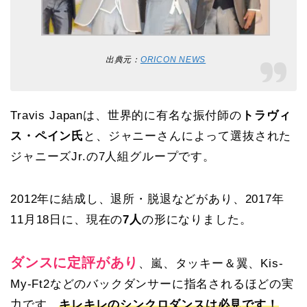
出典元：
ORICON NEWS
Travis Japanは、世界的に有名な振付師の
トラヴィ
ス・ペイン氏
と、ジャニーさんによって選抜された
ジャニーズJr.の7人組グループです。
2012年に結成し、退所・脱退などがあり、2017年
11月18日に、現在の
7人
の形になりました。
ダンスに定評があり
、
嵐、タッキー＆翼、Kis-
My-Ft2などのバックダンサーに指名されるほどの実
力です。
キレキレのシンクロダンスは必見です！