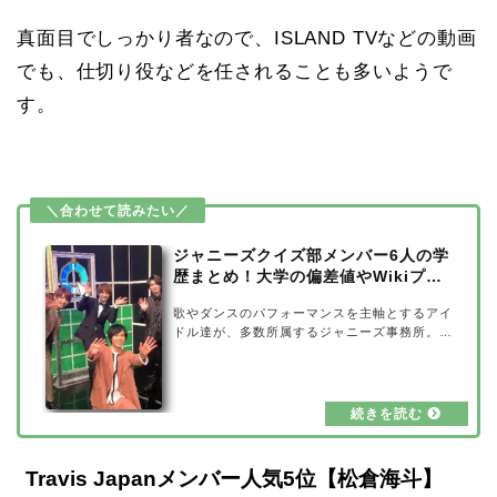
真面目でしっかり者なので、ISLAND TVなどの動画
でも、仕切り役などを任されることも多いようで
す。
ジャニーズクイズ部メンバー6人の学
歴まとめ！大学の偏差値やWikiプロ
フィールも
歌やダンスのパフォーマンスを主軸とするアイ
ドル達が、多数所属するジャニーズ事務所。そ
の中にも、実は高学歴なインテリメンバーがい
るんです。そんなジャニーズ屈指の高学歴なメ
ンバー6人が集まって結成されたジャニーズク
イズ部。今回は、ジャニーズクイズ部メンバー
6人の学歴を詳しく調べてみました。大学の偏
差値やWikiプロフィールも合わせてご紹介して
いきたいと思います。ジャニーズクイズ部と
Travis Japanメンバー人気5位【松倉海斗】
は？出典元：modelpressジャニーズクイズ部