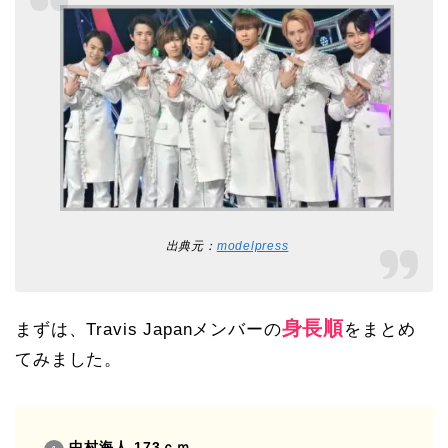
出典元：
modelpress
身長順
まずは、Travis Japanメンバーの
をまとめ
てみました。
中村海人 173ｃｍ