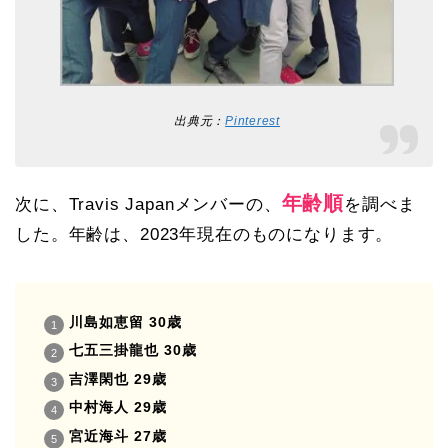
出典元：
Pinterest
年齢順
次に、Travis Japanメンバーの、
を調べま
した。年齢は、2023年現在のものになります。
川島如恵留 30歳
七五三掛龍也 30歳
吉澤閑也 29歳
中村海人 29歳
宮近海斗 27歳