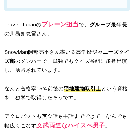
ブレーン担当
Travis Japanの
で、
グループ最年長
の川島如恵留さん。
SnowMan阿部亮平さん率いる高学歴
ジャニーズクイ
ズ部
のメンバーで、単独でもクイズ番組に多数出演
し、活躍されています。
なんと合格率15％前後の
宅地建物取引士
という資格
を、独学で取得したそうです。
アクロバットも英会話も手話までできて、なんでも
文武両道なハイスぺ男子
幅広くこなす
。