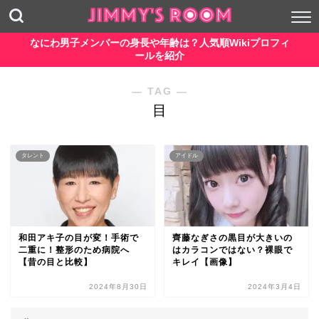
なにわ男子メンバーの身長や年齢は？人気順Wikiプロフィ
ールを紹介
― TAG ―
目
タレント
アイドル
和田アキ子の目が変！手術で
齊藤なぎさの黒目が大きいの
二重に！整形のため病院へ
はカラコンではない？裸眼で
【昔の目と比較】
キレイ【画像】
2024年8月30日
2024年3月4日