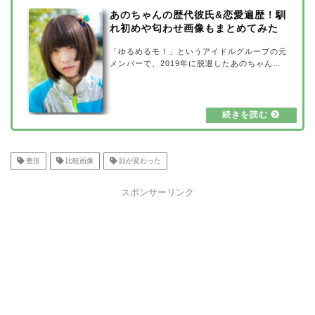
ょう。 名前：あのちゃん 生年月日：9月…
あのちゃんの歴代彼氏&恋愛遍歴！馴
れ初めや匂わせ画像もまとめてみた
「ゆるめるモ！」というアイドルグループの元
メンバーで、2019年に脱退したあのちゃん。
元アイドルというだけあり、とっても可愛いで
すが、かなり個性的なキャラで有名なようで
す。今回は、そんなあのちゃんの歴代彼氏＆恋
愛遍歴を紹介していきたいと思います。さら
に、彼氏との馴れ初めや匂わせ画像もまとめて
紹介していきましょう。あのちゃんの歴代彼氏
&恋愛遍歴まとめ出典元：fromA個性的なキャ
ラのあのちゃんなので、これまでにどんな男性
整形
比較画像
顔が変わった
とお付き合いしてきたのかが気になりますね。
あのちゃんは2013年に「ゆるめるモ！」の…
スポンサーリンク