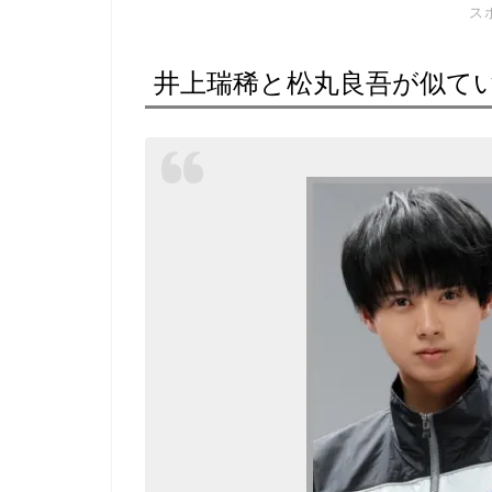
ス
井上瑞稀と松丸良吾が似て