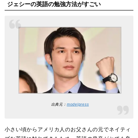
元：ザテレビジョンジェシーさんの家族構成
ジェシーの英語の勉強方法がすごい
は、父親・母親・ジェシーさん・妹。さらに、
祖父・祖母とも一緒に暮らしているようです。
そしてペットには、トイプードルのプーマくん
と…
出典元：
modelpress
小さい頃からアメリカ人のお父さんの元でネイティ