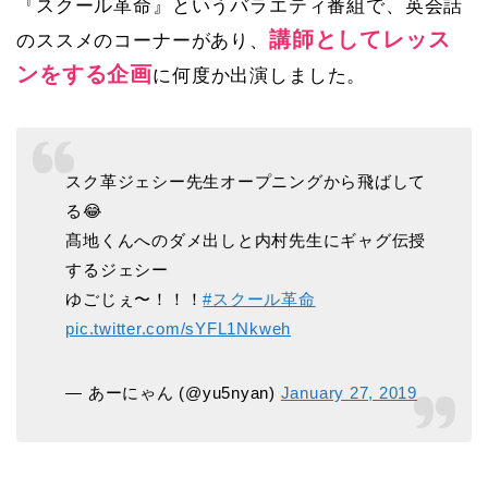
『スクール革命』というバラエティ番組で、英会話
講師としてレッス
のススメのコーナーがあり、
ンをする企画
に何度か出演しました。
スク革ジェシー先生オープニングから飛ばして
る😂
髙地くんへのダメ出しと内村先生にギャグ伝授
するジェシー
ゆごじぇ〜！！！
#スクール革命
pic.twitter.com/sYFL1Nkweh
— あーにゃん (@yu5nyan)
January 27, 2019