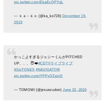
pic.twitter.com/EkaEcQPYgL
— ｋａ－ｋｏ (@ka_ko728)
December 19,
2019
かっこよすぎるジェシーくんがPITCHED
UP、、、😇❤️
#CDTVライブライブ
#SixTONES
#NAVIGATOR
pic.twitter.com/YPPyQZaIvD
— TOMOMI (@jesuezudon)
June 22, 2020