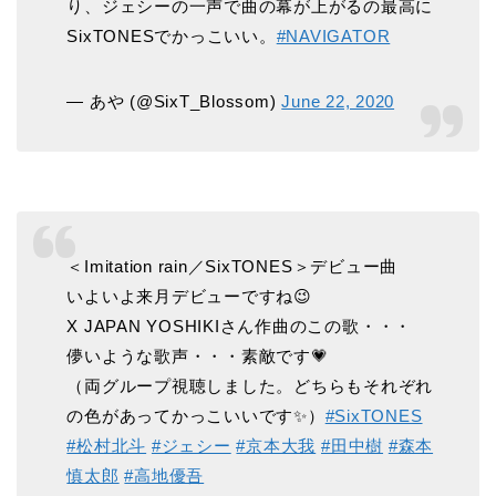
り、ジェシーの一声で曲の幕が上がるの最高に
SixTONESでかっこいい。
#NAVIGATOR
— あや (@SixT_Blossom)
June 22, 2020
＜Imitation rain／SixTONES＞デビュー曲
いよいよ来月デビューですね😉
X JAPAN YOSHIKIさん作曲のこの歌・・・
儚いような歌声・・・素敵です💗
（両グループ視聴しました。どちらもそれぞれ
の色があってかっこいいです✨）
#SixTONES
#松村北斗
#ジェシー
#京本大我
#田中樹
#森本
慎太郎
#高地優吾