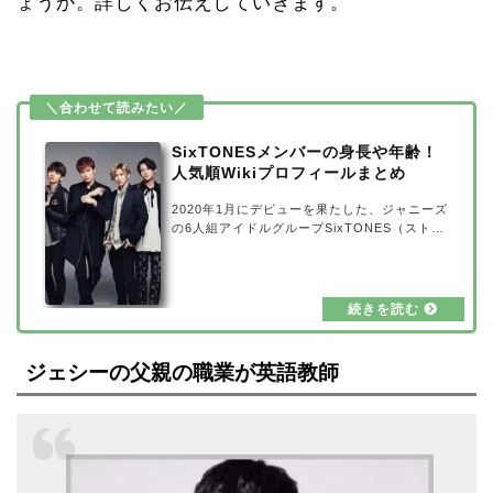
ょうか。詳しくお伝えしていきます。
SixTONESメンバーの身長や年齢！
人気順Wikiプロフィールまとめ
2020年1月にデビューを果たした、ジャニーズ
の6人組アイドルグループSixTONES（ストー
ンズ）。同じくジャニーズのグループ「Snow
Man」と、ジャニーズ初の同時デビューという
ことで、注目が集まりました！そこで、今注目
の新世代ジャニーズSixTONES（ストーンン
ズ）について、メンバーの身長や年齢をまとめ
てみました。また、SixTONESの気になる人気
順をWikiプロフィールとともにお伝えしていき
ジェシーの父親の職業が英語教師
ます。SixTONES(ストーンズ)はどんなグルー
プ？出典元：マイナビニュースSixTONESは、
2015年に結成された6人組のグループです。デ
ビュー曲を…