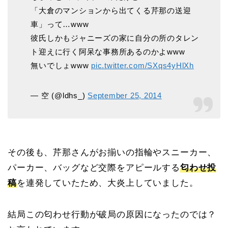
「大倉のマンションから出てくる芹那の送迎
車」って…www
彼氏しかもジャニーズの家に自分の所のタレン
ト迎えに行く阿呆な事務所あるのかよwww
無いでしょwww
pic.twitter.com/SXqs4yHlXh
— 空 (@ldhs_)
September 25, 2014
その後も、芹那さんがお揃いの指輪やスニーカー、
パーカー、バッグなど交際をアピールする
匂わせ投
稿
を連発していたため、大炎上していました。
結局この匂わせ行動が破局の原因になったのでは？