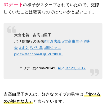
のデート
の様子がスクープされていたので、交際
していたことは確実なのではないかと思います。
大倉忠義、吉高由里子
バリ島旅行の画像
#大倉忠義
#吉高由里子
#熱
愛
#彼女
#バリ島
#関ジャニ
pic.twitter.com/lHjDVC9bHU
— エリナ (@erina2014x)
August 23, 2017
吉高由里子さんは、好きなタイプの男性は
「食べる
のが好きな人」
と言っています。