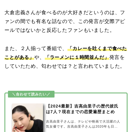
大倉忠義さんが食べるのが大好きだというのは、フ
ァンの間でも有名な話なので、この発言が交際アピ
ールではないかと反応したファンもいました。
また、２人揃って番組で、
「カレーを吐くまで食べた
や、
発言を
ことがある」
「ラーメンに１時間並んだ」
していたため、匂わせでは？と言われていました。
【2024最新】吉高由里子の歴代彼氏
は7人？現在までの恋愛遍歴まとめ
吉高由里子さんは、テレビや映画で大活躍の人
気女優です。吉高由里子さんは2020年も日本
テレビのSPドラマ『東京タラレバ娘2020』に