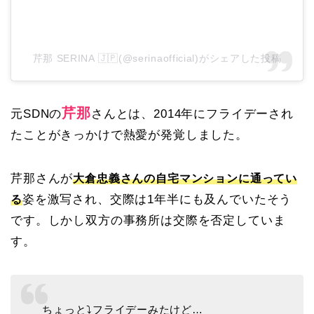
芹那 SERINA 🇯🇵(@serinaofficial)がシェアした投稿
芹那
元SDNの
さんとは、2014年にフライデーされ
たことがきっかけで熱愛が発覚しました。
芹那さんが
大倉忠義さんの自宅マンションに通ってい
姿を激写され、交際は1年半にも及んでいたそう
る
です。しかし双方の事務所は交際を否定していま
す。
ちょっと⤵︎フライデーみたけど…