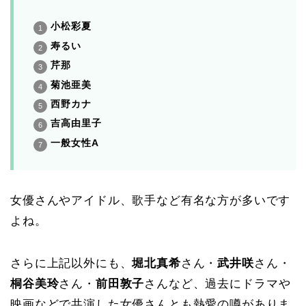
小松彩夏
寿るい
芹那
菊池亜美
西野カナ
吉高由里子
一般女性A
女優さんやアイドル、歌手など有名な方が多いです
よね。
さらに上記以外にも、
堀北真希
さん・
武井咲
さん・
桐谷美玲
さん・
前田敦子
さんなど、過去にドラマや
映画などで共演した女優さんとも熱愛の噂がありま