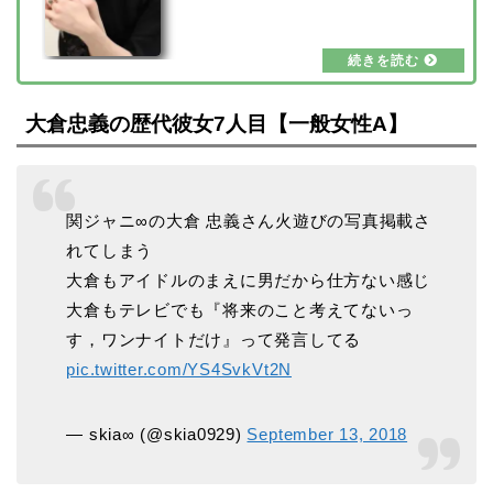
主演したり、TBSドラマ『危険なビーナス』に
出演したりしていましたね。そんな吉高由里子
さんには、7人の歴代彼氏がいたとか。吉高由
里子さんにどんな歴代彼氏がいたのか、気にな
りませんか？＾＾ということで、吉高由里子さ
んの現在までの恋愛遍歴をまとめてみました。
大倉忠義の歴代彼女7人目【一般女性A】
現在の彼氏の情報も含めて、2024年最新情報
で紹介していきたいと思います。【2024最
新】吉高由里子の歴代彼氏は7人？吉高由里子
さんと…
関ジャニ∞の大倉 忠義さん火遊びの写真掲載さ
れてしまう
大倉もアイドルのまえに男だから仕方ない感じ
大倉もテレビでも『将来のこと考えてないっ
す，ワンナイトだけ』って発言してる
pic.twitter.com/YS4SvkVt2N
— skia∞ (@skia0929)
September 13, 2018