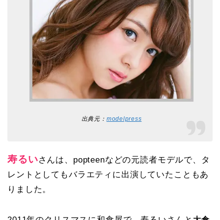
出典元：
modelpress
寿るい
さんは、popteenなどの元読者モデルで、タ
レントとしてもバラエティに出演していたこともあ
りました。
2011年のクリスマスに和食屋で、
寿るいさんと
大倉