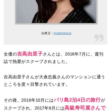
出典元：
modelpress
吉高由里子
女優の
さんとは、2016年7月に、週刊
誌で熱愛がスクープされました。
吉高由里子さんが大倉忠義さんのマンションに通う
ところを度々目撃されています。
バリ島2泊4日の旅行
その後、2016年10月には
が
高級寿司屋さんで
スクープされ、2017年8月には