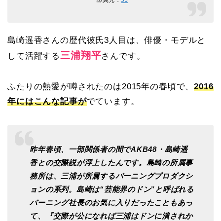
島崎遥香さんの歴代彼氏3人目は、俳優・モデルと
三浦翔平
して活躍する
さんです。
ふたりの熱愛が噂されたのは2015年の春頃で、
2016
年にはこんな記事が
でています。
昨年春頃、一部関係者の間でAKB48・島崎遥
香との交際説が浮上したんです。島崎の所属事
務所は、三浦が所属するバーニングプロダクシ
ョンの系列。島崎は“芸能界のドン”と呼ばれる
バーニング社長のお気に入りだったこともあっ
て、『交際が公になれば三浦はドンに潰されか