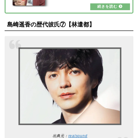
池風磨さんの恋愛遍歴と熱愛の噂の真相を調査
しましたので、ご覧ください！【2024最新】
菊池風磨の歴代彼女は7人？出典元：Twitter菊
池風磨さんの歴代彼女と噂された方は6人いま
島崎遥香の歴代彼氏⑦【林遣都】
した。 鈴木愛理 藍野みみ 伊藤沙莉 山賀琴子
天野一菜 木村果奈 白石麻衣女優さんやタレン
トさんなど、様々な分野で活躍され…
出典元：
realsound