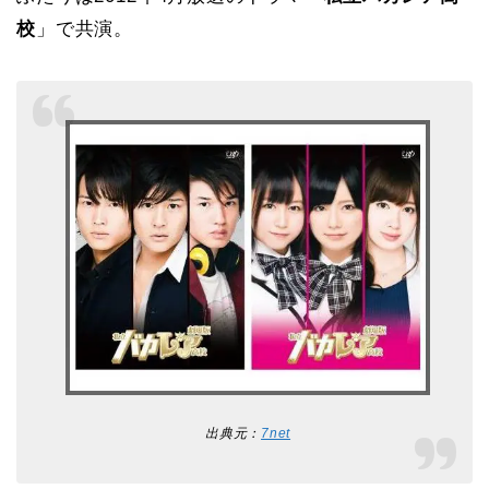
校
」で共演。
出典元：
7net