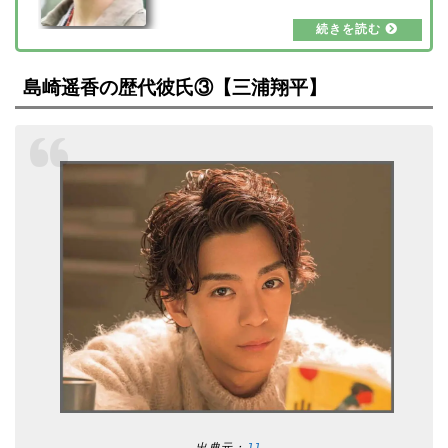
ンダーな山田涼介さん。女性男性問わずファン
が多くいます。そこで、今回は山田涼介さんの
歴代彼女6人と、熱愛の噂の真相について、画
像をまとめてみました。2024年の最新情報を
お届けします！【2024年最新】山田涼介の歴
島崎遥香の歴代彼氏③【
三浦翔平】
代彼女は6人？熱愛の噂の真相と画像まとめ出
典元：modelpress山田涼介さんの歴代彼女と
噂されたのは6人います。これだけイケメンで
あれば…
出典元：
JJ