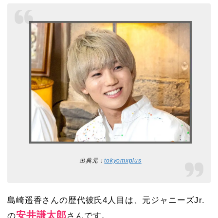
出典元：
tokyomxplus
島崎遥香さんの歴代彼氏4人目は、元ジャニーズJr.
安井謙太郎
の
さんです。