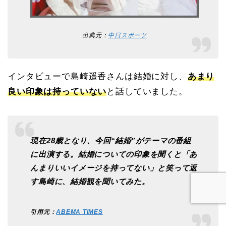
出典元：
中日スポーツ
インタビューで島崎遥香さんは結婚に対し、
あまり
良い印象は持っていない
と話していました。
現在28歳となり、今回“結婚”がテーマの番組
に出演する。結婚についての印象を聞くと「あ
んまりいいイメージを持ってない」と笑って返
す島崎に、結婚観を聞いてみた。
引用元：
ABEMA TIMES