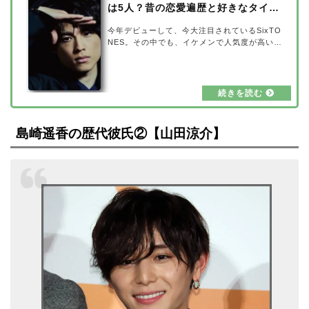
は5人？昔の恋愛遍歴と好きなタイプ
も
今年デビューして、今大注目されているSixTO
NES。その中でも、イケメンで人気度が高い松
村北斗さんですが、歴代の彼女が5人いるとの
噂があります。また、松村北斗さんの好きなタ
イプはどんな人なのかも気になりますよね！そ
こで、松村北斗さんの歴代彼女との昔の恋愛遍
歴や好きなタイプについて、2024年の最新の
情報を詳しく調べてみました。【2024年最
新】松村北斗の歴代彼女は5人？出典元：mode
島崎遥香の歴代彼氏②【山田涼介】
lpress松村北斗さんの歴代彼女は5人いると言
われています。 高畑美月 広瀬アリス 島崎遥香
野々村はなの 山田杏奈彼女だと噂された方…