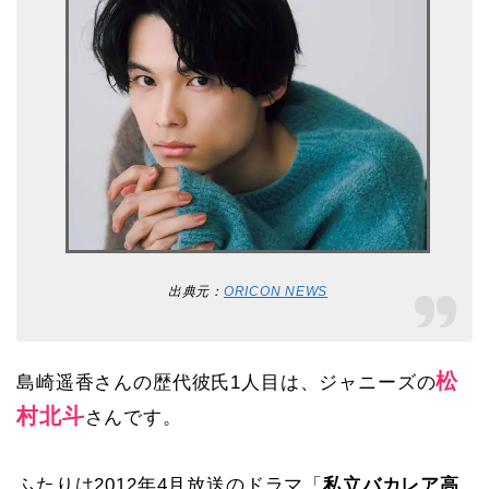
出典元：
ORICON NEWS
松
島崎遥香さんの歴代彼氏1人目は、ジャニーズの
村北斗
さんです。
ふたりは2012年4月放送のドラマ「
私立バカレア高