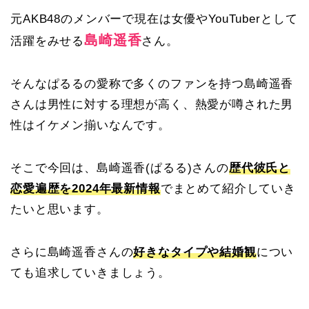
元AKB48のメンバーで現在は女優やYouTuberとして
島崎遥香
活躍をみせる
さん。
そんなぱるるの愛称で多くのファンを持つ島崎遥香
さんは男性に対する理想が高く、熱愛が噂された男
性はイケメン揃いなんです。
そこで今回は、島崎遥香(ぱるる)さんの
歴代彼氏と
恋愛遍歴を2024年最新情報
でまとめて紹介していき
たいと思います。
さらに島崎遥香さんの
好きなタイプや結婚観
につい
ても追求していきましょう。