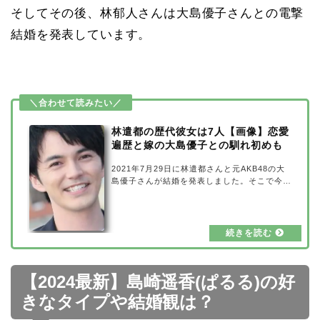
そしてその後、林郁人さんは大島優子さんとの電撃
結婚を発表しています。
林遣都の歴代彼女は7人【画像】恋愛
遍歴と嫁の大島優子との馴れ初めも
2021年7月29日に林遣都さんと元AKB48の大
島優子さんが結婚を発表しました。そこで今回
は、これまで林遣都さんと熱愛が噂された7人
の歴代彼女と恋愛遍歴を画像つきでご紹介して
いきます。さらに、嫁の大島優子さんとの馴れ
初めについても追求していきましょう。林遣都
の歴代彼女7人と恋愛遍歴【画像】出典元：ク
ランクイン！林遣都さんと熱愛が噂された歴代
彼女は全部で7人います。まずは、林遣都さん
【2024最新】島崎遥香(ぱるる)の好
の歴代彼女7人と恋愛遍歴を画像とともにご紹
介。林遣都の歴代彼女①【北乃きい】出典元：
きなタイプや結婚観は？
OKWAVE Stars林遣都さんの歴代彼女1人目
は、女…