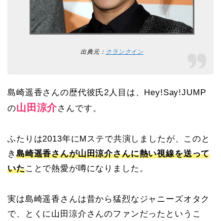
出典元：
クランクイン
島崎遥香さんの歴代彼氏2人目は、Hey!Say!JUMP
山田涼介
の
さんです。
ふたりは2013年にMステで共演しましたが、このと
き
島崎遥香さんが山田涼介さんに熱い視線を送って
いた
ことで熱愛が噂になりました。
実は島崎遥香さんは昔から猛烈なジャニーズオタク
で、とくに山田涼介さんのファンだったというこ