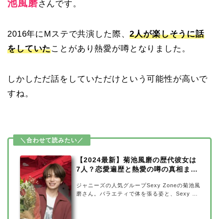
池風磨
さんです。
2016年にMステで共演した際、
2人が楽しそうに話
をしていた
ことがあり熱愛が噂となりました。
しかしただ話をしていただけという可能性が高いで
すね。
【2024最新】菊池風磨の歴代彼女は
7人？恋愛遍歴と熱愛の噂の真相まと
め
ジャニーズの人気グループSexy Zoneの菊池風
磨さん。バラエティで体を張る姿と、Sexy Zo
neのパフォーマンスで魅せるかっこいい姿のギ
ャップが素敵ですよね。そんな菊池風磨さんに
は、歴代彼女と言われる人が6人いました。菊