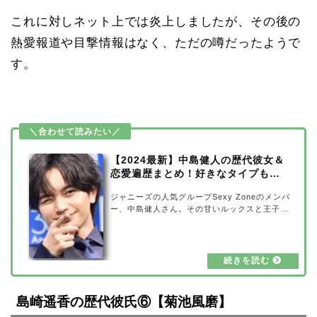
これに対しネット上では炎上しましたが、その後の
熱愛報道や目撃情報はなく、ただの噂だったようで
す。
【2024最新】中島健人の歴代彼女＆
恋愛遍歴まとめ！好きなタイプも調
査
ジャニーズの人気グループSexy Zoneのメンバ
ー、中島健人さん。その甘いルックスと王子様
のようなキャラクターが魅力的で、Sexy Zone
のパフォーマンスはもちろん、俳優、バラエテ
ィなどその活動は多岐に渡っています。今回
は、そんな中島健人さんの歴代彼女＆恋愛遍歴
をまとめてみました。気になる好きな女性のタ
イプも調査してみましたので、合わせてご覧く
ださい！【2024最新】中島健人の歴代彼女＆
島崎遥香の歴代彼氏⑥【菊池風磨】
恋愛遍歴まとめ出典元：Johnny's net中島健人
さんは、これまでに目立ったスキャンダルなど