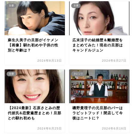
女優
女優
麻生久美子の旦那がイケメン
広末涼子の結婚歴＆離婚歴を
【画像】馴れ初めや子供の性
まとめてみた！現在の旦那は
別と年齢は？
キャンドルジュン
2024年8月13日
2024年6月27日
女優
タレント
【2024最新】石原さとみの歴
磯野貴理子の元旦那のバーは
代彼氏&恋愛遍歴まとめ！旦那
ラビットフッド！閉店して今
との馴れ初めも
後はニートに？
2024年6月25日
2024年6月16日