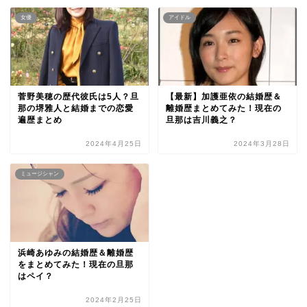
女優
アイドル
菅野美穂の歴代彼氏は5人？旦
【最新】加護亜依の結婚歴＆
那の堺雅人と結婚までの恋愛
離婚歴まとめてみた！現在の
遍歴まとめ
旦那は吉川義之？
2024年4月25日
2024年3月28日
ミュージシャン
浜崎あゆみの結婚歴＆離婚歴
をまとめてみた！現在の旦那
はペイ？
2024年2月25日