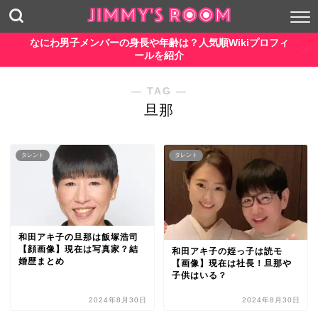
なにわ男子メンバーの身長や年齢は？人気順Wikiプロフィ
ールを紹介
― TAG ―
旦那
タレント
タレント
和田アキ子の旦那は飯塚浩司
【顔画像】現在は写真家？結
和田アキ子の姪っ子は読モ
婚歴まとめ
【画像】現在は社長！旦那や
子供はいる？
2024年8月30日
2024年8月30日