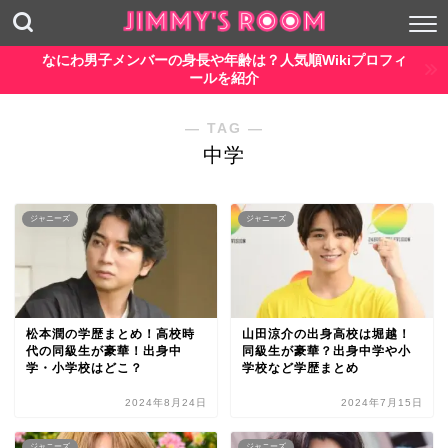
なにわ男子メンバーの身長や年齢は？人気順Wikiプロフィ
ールを紹介
― TAG ―
中学
ジャニーズ
ジャニーズ
松本潤の学歴まとめ！高校時
山田涼介の出身高校は堀越！
代の同級生が豪華！出身中
同級生が豪華？出身中学や小
学・小学校はどこ？
学校など学歴まとめ
2024年8月24日
2024年7月15日
ジャニーズ
ジャニーズ