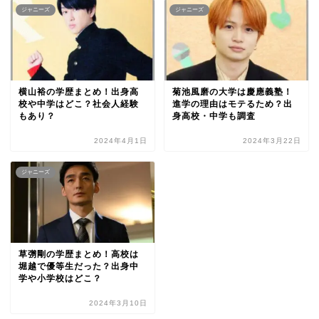
ジャニーズ
ジャニーズ
横山裕の学歴まとめ！出身高
菊池風磨の大学は慶應義塾！
校や中学はどこ？社会人経験
進学の理由はモテるため？出
もあり？
身高校・中学も調査
2024年4月1日
2024年3月22日
ジャニーズ
草彅剛の学歴まとめ！高校は
堀越で優等生だった？出身中
学や小学校はどこ？
2024年3月10日