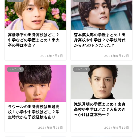
高橋恭平の出身高校はどこ？
森本慎太郎の学歴まとめ！出
中学などの学歴まとめ！東大
身高校や中学は？小学校時代
卒の噂は本当？
からJr.のドンだった？
2024年7月1日
2024年6月12日
ジャニーズ
ジャニーズ
滝沢秀明の学歴まとめ！出身
ラウールの出身高校は堀越高
高校や中学はどこ？入所のき
校！小学や中学校はどこ？学
っかけは堂本光一？
生時代から子役経験もあり
2024年5月25日
2024年4月19日