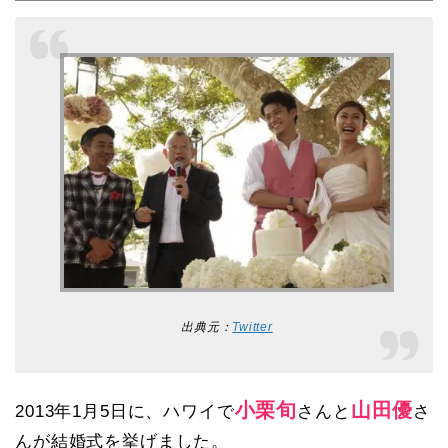
出典元：
Twitter
小栗旬
山田優
2013年1月5日に、ハワイで
さんと
さ
んが結婚式を挙げました。