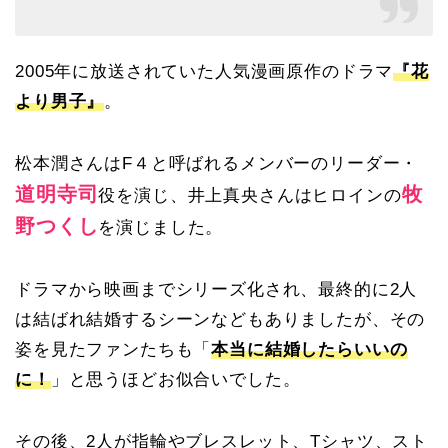
2005年に放送されていた人気漫画原作のドラマ
『花
より男子』
。
松本潤さんはF４と呼ばれるメンバーのリーダー・
道明寺司
牧
役を演じ、井上真央さんはヒロインの
野つくし
を演じました。
ドラマから映画までシリーズ化され、最終的に2人
は結ばれ結婚するシーンなどもありましたが、その
姿を見たファンたちも「
本当に結婚したらいいの
に！
」と思うほどお似合いでした。
その後、2人が指輪やブレスレット、Tシャツ、スト