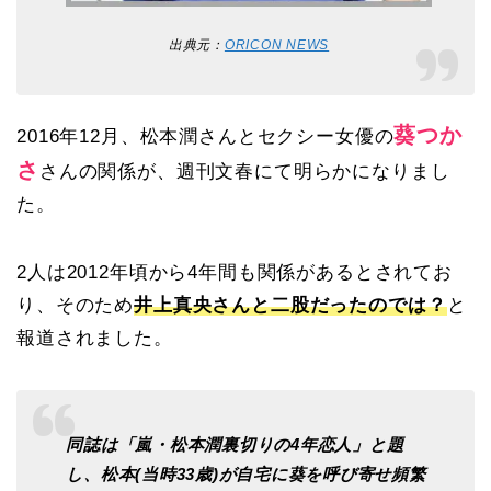
出典元：
ORICON NEWS
葵つか
2016年12月、松本潤さんとセクシー女優の
さ
さんの関係が、週刊文春にて明らかになりまし
た。
2人は2012年頃から4年間も関係があるとされてお
り、そのため
井上真央さんと二股だったのでは？
と
報道されました。
同誌は「嵐・松本潤裏切りの4年恋人」と題
し、松本(当時33歳)が自宅に葵を呼び寄せ頻繁