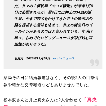
だ。井上の主演映画『大コメ騒動』が来年1月8
日に公開されるが、翌9日には井上の34歳の誕
生日。今まで苦労をかけてきた井上の映画の公
開を祝福する意味も込めて、井上の誕生日のゴ
ールインがあるのではと言われている。年明け
早々、おめでたいビッグニュースが飛び込む可
能性がありそうだ」
引用元：2020年12月29日
exciteニュース
結局その日に結婚報道はなく、その後2人の目撃情
報や確かな交際報道などもありませんでした。
「真央
松本潤さんと井上真央さんは2人合わせて