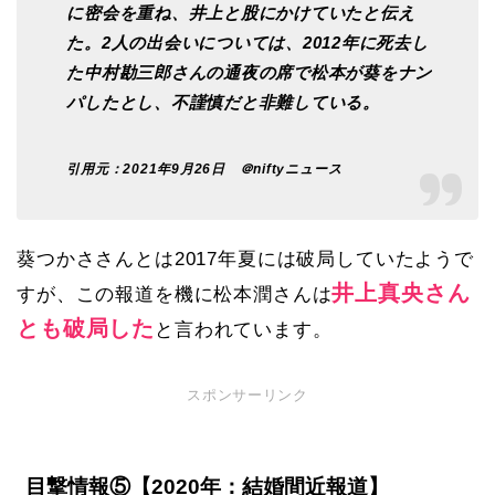
に密会を重ね、井上と股にかけていたと伝え
た。2人の出会いについては、2012年に死去し
た中村勘三郎さんの通夜の席で松本が葵をナン
パしたとし、不謹慎だと非難している。
引用元：2021年9月26日
＠niftyニュース
葵つかささんとは2017年夏には破局していたようで
井上真央さん
すが、この報道を機に松本潤さんは
とも破局した
と言われています。
スポンサーリンク
目撃情報⑤【2020年：結婚間近報道】