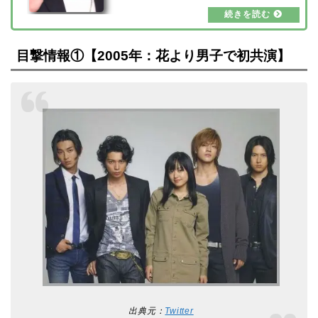
さんの顔が変わった？老けた？と言われる理由
や、若い頃と現在の顔画像で比較検証をしてみ
ましたので、ご紹介していきたいと思います。
松本潤の顔が変わった？老けた？出典元：Yah
目撃情報①【2005年：花より男子で初共演】
oo!ニュース2020年末の嵐活動休止後、しばら
くテレビやメディアに出ることがなかった松本
潤さん。2021年10月25日、「ARASHI Annive
r…
出典元：
Twitter