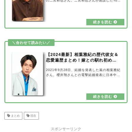
の二宮和也さん。二宮和也さんが開設したYou
Tubeチャンネル「ジャにのちゃんねる」は登
録者数をグングン伸ばし、今大注目されていま
すね！そんな二宮和也さんは2019年11月に結
婚していますが、過去にはたくさんの女性と熱
愛の噂がありました。今回は、二宮和也さんの
歴代彼女＆恋愛遍歴や、嫁との馴れ初めや子供
などについてまとめてみました！二宮和也の歴
代彼女&恋愛遍歴まとめ出典元：Johnny's net
現在は結婚されている二宮和也さんですが、過
去にはたくさんの女性と熱愛が報道…
【2024最新】相葉雅紀の歴代彼女＆
恋愛遍歴まとめ！嫁との馴れ初め
は？
2021年9月28日、結婚を発表した嵐の相葉雅紀
さん。櫻井翔さんとの電撃結婚発表に日本中が
大騒ぎになりましたね！そんな相葉雅紀さんで
すが、過去には多数の女性と熱愛の噂がありま
したので、今回は気になる相葉雅紀さんの歴代
彼女＆恋愛遍歴をまとめてみました。結婚相手
である嫁との馴れ初めについても調査してみま
したので、合わせてご紹介していきたいと思い
ます。【2024最新】相葉雅紀の歴代彼女＆恋
愛遍歴まとめ相葉雅紀さんと過去に熱愛の噂に
まとめ
現在
なった女性は、以下6人の女性です。 牧野田彩
山野ゆり 水川あさみ 佐々木希 多…
スポンサーリンク