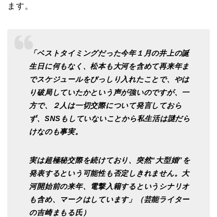
ます。
「ベストタイミングだった今年１月の井上の誕
生日に何もなく、松本も大河を含めて再来年ま
でスケジュールをびっしり入れたことで、やは
り破局していたかという声が強いのですが、一
方で、２人は一切交際について発言しておら
ず、SNSもしていないことから私生活は謎だら
けなのも事実。
実は超極秘交際を続けており、突然“大型婚”を
発表するという可能性も否定しきれません。大
河開始前の来年、電撃入籍するというシナリオ
も含め、マークはしています」（芸能ライター
の吉崎まもる氏）