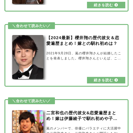
の噂も多く聞かれました。そこで今回は大野智
さんの歴代彼女＆恋愛遍歴をまとめてみまし
た！また、現在の彼女は一般人女性と報道され
ましたが、どんな方なのでしょうか？詳しく見
ていきたいと思います。【2024最新】大野智
の歴代彼女＆恋愛遍歴まとめ出典元：livedoor
NEWS大野智さんは、嵐の中でもスキャンダ
【2024最新】櫻井翔の歴代彼女＆恋
ル…
愛遍歴まとめ！嫁との馴れ初めは？
2021年9月28日、嵐の櫻井翔さんが結婚したこ
とを発表しました。櫻井翔さんといえば、これ
までにたくさんの女性たちと熱愛報道があった
り、交際の噂があったようです。そこで今回
は、櫻井翔さんの歴代彼女＆恋愛遍歴をまとめ
てみました！さらに、嫁と言われている高内三
恵子さんとの馴れ初めも合わせてご紹介してい
きたいと思います。【2024最新】櫻井翔の歴
代彼女＆恋愛遍歴まとめ出典元：マイナビニュ
ース櫻井翔さんの歴代彼女と言われた女性は以
下9人です。 BENI 北川景子 大島優子 綾瀬は
るか 堀北真希 モデルY 小川彩佳 天…
二宮和也の歴代彼女&恋愛遍歴まと
め！嫁は伊藤綾子で馴れ初めや子供
は？
嵐のメンバーで、俳優にバラエティに大活躍中