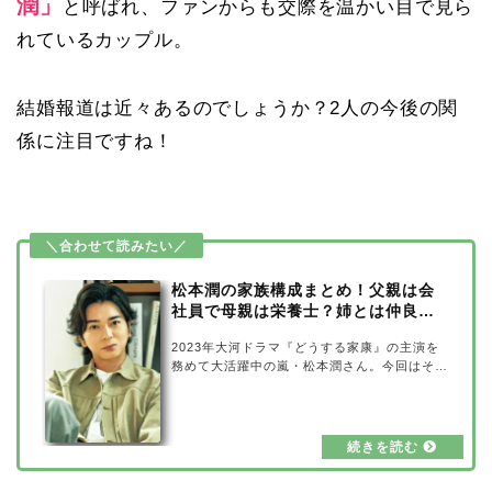
潤」
と呼ばれ、ファンからも交際を温かい目で見ら
れているカップル。
結婚報道は近々あるのでしょうか？2人の今後の関
係に注目ですね！
松本潤の家族構成まとめ！父親は会
社員で母親は栄養士？姉とは仲良
し？
2023年大河ドラマ『どうする家康』の主演を
務めて大活躍中の嵐・松本潤さん。今回はそん
な松本潤さんの家族構成を調査してみました。
父親は会社員で母親は栄養士だという噂があり
ますが本当でしょうか？姉との仲良しエピソー
ドなども合わせて、ご紹介していきたいと思い
ます。松本潤の家族構成まとめ！出典元：Joh
nny's net松本潤さんの家族構成は以下の通り