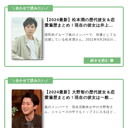
です。 父親 母親 姉 松本潤さん2歳上のお姉さ
んが１人いる、4人家族の松本潤さん。松本潤
さんのご両親は「人に迷惑を掛けなければ何を
やってもいい。あなたのやりたい…
【2024最新】松本潤の歴代彼女＆恋
愛遍歴まとめ！現在の彼女は井上真
央？
国民的グループ嵐のメンバーで、俳優としても
活躍している松本潤さん。2021年9月28日の櫻
井翔さん・相葉雅紀さんのＷ結婚発表を受け
て、松本潤さんの結婚についても注目が集まっ
ています。そこで、これまでに多数の女性と熱
愛の噂があった松本潤さんの、歴代彼女＆恋愛
遍歴についてまとめてみました。また、現在の
彼女は兼ねてから交際を噂されている井上真央
さんなのでしょうか？こちらも合わせて調査し
てみましたので、ご覧ください！【2024最
新】松本潤の歴代彼女＆恋愛遍歴まとめ出典
元：Johnny’ｓ net松本潤さんと過去に熱愛の
【2024最新】大野智の歴代彼女＆恋
噂…
愛遍歴まとめ！現在の彼女は一般
人？
嵐のメンバーで、現在活動休止中の大野智さ
ん。ジャニーズの中でもトップ３に入るほどの
歌の上手さ、キレのいいダンス、アートの才能
など、その多彩ぶりで幅広く活躍されていまし
た。そんな大野智さんは、過去に女性との熱愛