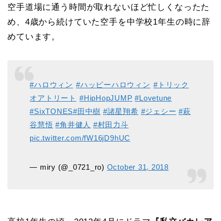
空手道場に通う時間が取れないほど忙しくなったた
め、4歳から続けていた空手を中学校1年生の時に辞
めています。
#ハロウィン
⁠ ⁠
#ハッピーハロウィン
⁠ ⁠
#トリック
オアトリート
⁠ ⁠
#HipHopJUMP
#Lovetune
#SixTONES
#田中樹
#諸星翔希
#ジェシー
#萩
谷慧悟
#角井健人
#村田力斗
pic.twitter.com/fW16jD9hUC
— miry (@_0721_ro)
October 31, 2018