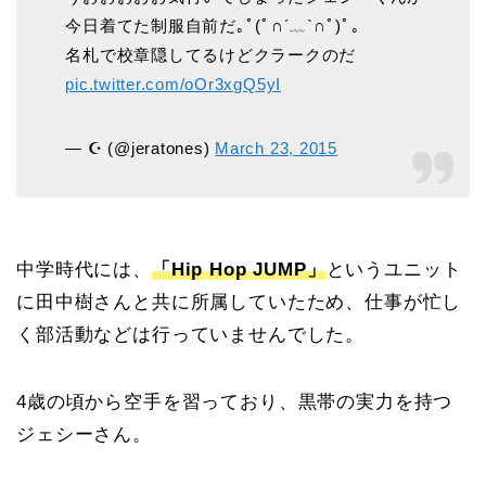
今日着てた制服自前だ｡ﾟ(ﾟ∩´﹏`∩ﾟ)ﾟ｡
名札で校章隠してるけどクラークのだ
pic.twitter.com/oOr3xgQ5yI
— ☪︎ (@jeratones)
March 23, 2015
中学時代には、
「Hip Hop JUMP」
というユニット
に田中樹さんと共に所属していたため、仕事が忙し
く部活動などは行っていませんでした。
4歳の頃から空手を習っており、黒帯の実力を持つ
ジェシーさん。