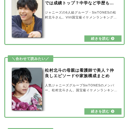
では成績トップ？中学など学歴も紹
介
ジャニーズの6人組グループ・SixTONESの松
村北斗さん。ViVi国宝級イケメンランキング20
21年上・下半期での首位獲得や、朝ドラで魅せ
たそのカッコよさにファンが急増しています。
そんな松村北斗さんの出身大学は亜細亜大学
で、高校時代は成績トップになるほどの秀才だ
ったんです！中学校などの学歴と合わせてエピ
ソードをご紹介していきたいと思います。松村
北斗の出身大学は亜細亜！出典元：modelpres
s松村北斗さんの出身大学は、亜細亜大学で
す。2015年4月に亜細亜大学 経営学部経営学
科に入学し、2019年3月に卒業しています。極
松村北斗の母親は看護師で美人？仲
度の…
良しエピソードや家族構成まとめ
人気ジャニーズグループSixTONESのメンバ
ー、松村北斗さん。国宝級イケメンランキング
で首位をとるほどの誰もが認めるイケメンな松
村北斗さんですが、母親も看護師でとても美人
なのだとか！そこで今回は、松村北斗さんと母
親の仲良しエピソードや、父親や兄弟などの家
族構成をまとめてみました！ 松村北斗の母親
は看護師で美人？出典元：Twitter松村北斗さ
んの母親は、看護師をしているそうです。松村