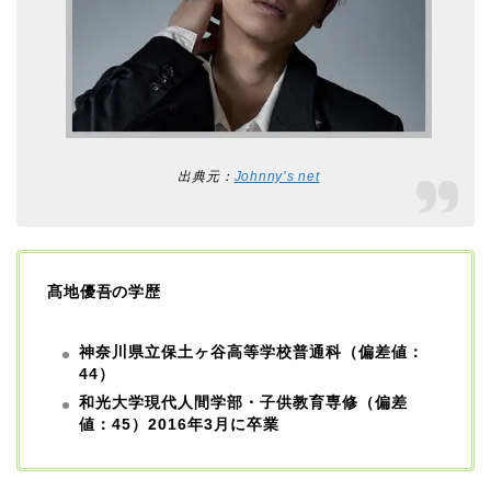
出典元：
Johnny’s net
髙地優吾の学歴
神奈川県立保土ヶ谷高等学校普通科（偏差値：
44）
和光大学現代人間学部・子供教育専修（偏差
値：45）2016年3月に卒業