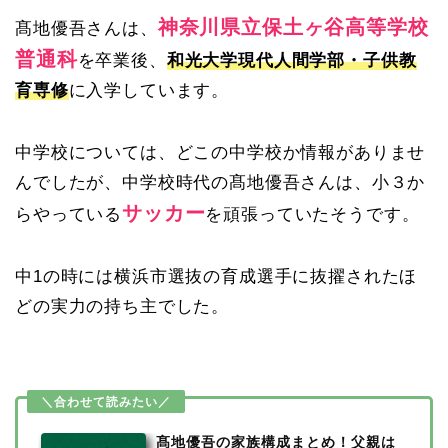
神奈川県立保土ヶ谷高等学校
髙地優吾さんは、
普通科
を卒業後、
和光大学現代人間学部・子供教
育専修
に入学しています。
中学校については、どこの中学校か情報がありませ
んでしたが、中学校時代の髙地優吾さんは、小３か
サッカー
らやっている
を頑張っていたそうです。
中1の時には横浜市選抜の育成選手に抜擢されたほ
どの実力の持ち主でした。
髙地優吾の家族構成まとめ！父親は