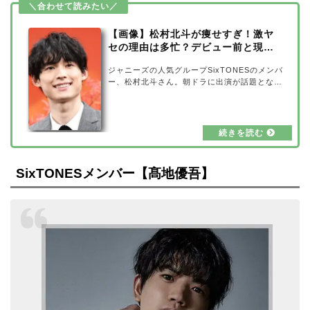
北斗さんは母親のことを、「看護師だから厳し
い」「父親を尻にしいている」と話していまし
た。仕事柄か、しっかりしていて強いお母さ…
【画像】松村北斗が痩せすぎ！激ヤ
セの理由は多忙？デビュー前と現在
を比較
ジャニーズの人気グループSixTONESのメンバ
ー、松村北斗さん。朝ドラに出演が話題となっ
たり、国宝級イケメンランキング首位に選ばれ
たりと、今人気急上昇中です。そんな松村北斗
さんですが、最近痩せすぎだと心配されている
ようです…。そこで今回は、松村北斗さんが激
ヤセした理由や、痩せる前のデビュー前と現在
を比較してみました。【画像】松村北斗が痩せ
すぎ！出典元：livedoor NEWSSixTONESと
SixTONESメンバー【髙地優吾】
しての活動はもちろんのこと、ドラマや映画な
ど多数の作品に出演が続いている松村北斗さ
ん。「痩せた？」と心配されるようになったの
は…