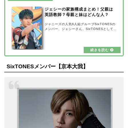
名前：ジェシー（本名：ルイス・まさや・ジェ
シー）生年月日：1996年6月11日（28歳：202
ジェシーの家族構成まとめ！父親は
4…
英語教師？母親と妹はどんな人？
ジャニーズの人気6人組グループSixTONESの
メンバー、ジェシーさん。SixTONESとしては
もちろん、舞台やドラマ、バラエティ番組など
で活躍されていますが、今回はそんなジェシー
さんの家族構成をまとめてみました！父親は英
語教師のようですが、母親と妹はどんな人なの
でしょうか？詳しく調査してみましたので、ご
紹介します。ジェシーの家族構成まとめ出典
元：ザテレビジョンジェシーさんの家族構成
SixTONESメンバー【京本大我】
は、父親・母親・ジェシーさん・妹。さらに、
祖父・祖母とも一緒に暮らしているようです。
そしてペットには、トイプードルのプーマくん
と…