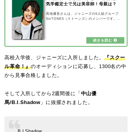
気学鑑定士で兄は美容師！母親は？
髙地優吾さんは、ジャニーズの6人組グループ
SixTONES（ストーンズ）のメンバーです。Si
xTONESは2020年1月にデビューして以来、も
のすごい人気を集めており、紅白歌合戦の出場
も決まりました。ジャニーズの中でも歌が上手
いメンバーが多く、その歌唱力やパフォーマン
スにも注目が集まっています。そんなSixTON
ESのリーダーで、笑顔がトレードマークの髙
地優吾さん。気になる家族構成をまとめてみま
高校入学後、ジャニーズに入所しました。
『スクー
した。父親は気学鑑定士で兄は美容師だという
噂がありますが、本当でしょうか？母親につい
ル革命！』
のオーディションに応募し、1300名の中
ても合わせて調査しましたので、ご覧くださ
い！…
から見事合格しました。
そして入所してから2週間後に「
中山優
馬/B.I.Shadow
」に抜擢されました。
B.I.Shadow