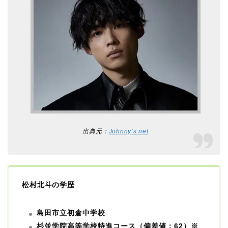
出典元：
Johnny’s net
松村北斗の学歴
島田市立初倉中学校
杉並学院高等学校特進コース（偏差値：62）※