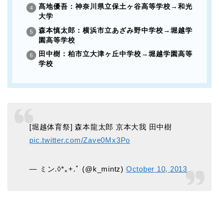
髙地優吾：神奈川県立保土ヶ谷高等学校→和光
大学
森本慎太郎：横浜市立あざみ野中学校→堀越学
園高等学校
田中樹：柏市立大津ヶ丘中学校→堀越学園高等
学校
[堀越体育祭] 森本龍太郎 京本大我 田中樹
pic.twitter.com/Zave0Mx3Po
— ミン.◊*｡+.ﾟ (@k_mintz)
October 10, 2013