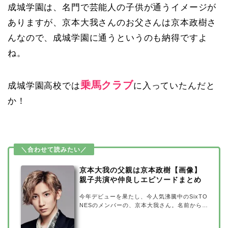
成城学園は、名門で芸能人の子供が通うイメージが
ありますが、京本大我さんのお父さんは京本政樹さ
んなので、成城学園に通うというのも納得ですよ
ね。
乗馬クラブ
成城学園高校では
に入っていたんだと
か！
京本大我の父親は京本政樹【画像】
親子共演や仲良しエピソードまとめ
今年デビューを果たし、今人気沸騰中のSixTO
NESのメンバーの、京本大我さん。名前からし
てご存じの方も多いかもしれませんが、京本大
我さんのお父さんは、なんと俳優の京本政樹さ