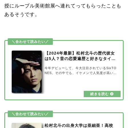
授にルーブル美術館展へ連れてってもらったことも
あるそうです。
【2024年最新】松村北斗の歴代彼女
は5人？昔の恋愛遍歴と好きなタイプ
も
今年デビューして、今大注目されているSixTO
NES。その中でも、イケメンで人気度が高い松
村北斗さんですが、歴代の彼女が5人いるとの
噂があります。また、松村北斗さんの好きなタ
イプはどんな人なのかも気になりますよね！そ
こで、松村北斗さんの歴代彼女との昔の恋愛遍
歴や好きなタイプについて、2024年の最新の
情報を詳しく調べてみました。【2024年最
新】松村北斗の歴代彼女は5人？出典元：mode
lpress松村北斗さんの歴代彼女は5人いると言
われています。 高畑美月 広瀬アリス 島崎遥香
野々村はなの 山田杏奈彼女だと噂された方…
松村北斗の出身大学は亜細亜！高校