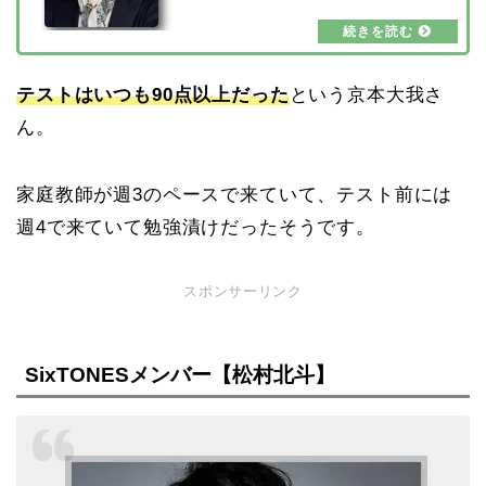
んなのです。そこで今回は、京本大我さんと京
本政樹さんの親子共演についてや、仲良しエピ
ソードについてまとめてみました。京本大我の
父親は京本政樹【画像】京本大我さんのお父さ
んは、「必殺仕事人」や、最近だと「翔んで埼
テストはいつも90点以上だった
という京本大我さ
玉」に出演されている俳優の京本政樹さんで
す。京本大我さんはお顔立ちが整っていて、京
ん。
本政樹さんとやはり雰囲気が似ていますよ…
家庭教師が週3のペースで来ていて、テスト前には
週4で来ていて勉強漬けだったそうです。
スポンサーリンク
SixTONESメンバー【松村北斗】