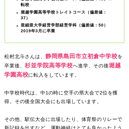
転校
堀越学園高等学校トレイトコース（偏差値：
37）
亜細亜大学経営学部経営学科（偏差値：50）
2019年3月に卒業
静岡県島田市立初倉中学校
松村北斗さんは、
を
杉並学院高等学校
堀越
卒業後、
へ進学、その後
学園高校
に転入をしています。
中学校時代は、中1の時に空手の県大会で2位を獲
得。その後全国大会にも出場しています。
その他、駅伝大会に出場したり、体育祭のリレーで
新記録を出すなど、運動神経はとても良かったよう