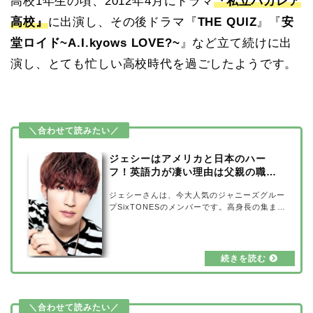
高校1年生の頃、2012年4月にドラマ
『私立バカレア
高校』
に出演し、その後ドラマ『
THE QUIZ
』『
安
堂ロイド~A.I.kyows LOVE?~
』など立て続けに出
演し、とても忙しい高校時代を過ごしたようです。
ジェシーはアメリカと日本のハー
フ！英語力が凄い理由は父親の職
業？
ジェシーさんは、今大人気のジャニーズグルー
プSixTONESのメンバーです。高身長の集まる
SixTONESの中でも、一番背が高くスタイルが
いいので一際目立つ存在のジェシーさん。そん
なジェシーさんは、アメリカと日本のハーフな
んです。英語力が凄いのですが、その理由は父
親の職業に関係しているということなのです
が、本当でしょうか？ジェシーさんについてま
とめてみましたので、ご覧ください！ジェシー
のWikiプロフィール出典元：マイナビニュース