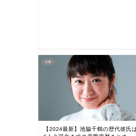
女優
【2024最新】池脇千鶴の歴代彼氏