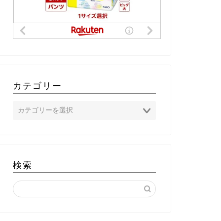
【2024年最新】松村北斗の歴代彼女
は5人？昔の恋愛遍歴と好きなタイ
プも
松村北斗
良しエピ
2024年8月31日
カテゴリー
ジャニーズ
ジャニーズ
検索