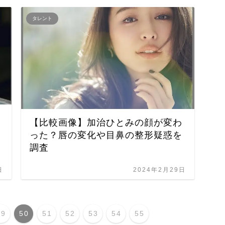
タレント
【比較画像】加治ひとみの顔が変わ
った？唇の変化や目鼻の整形疑惑を
調査
日
2024年2月29日
49
50
51
52
53
54
55