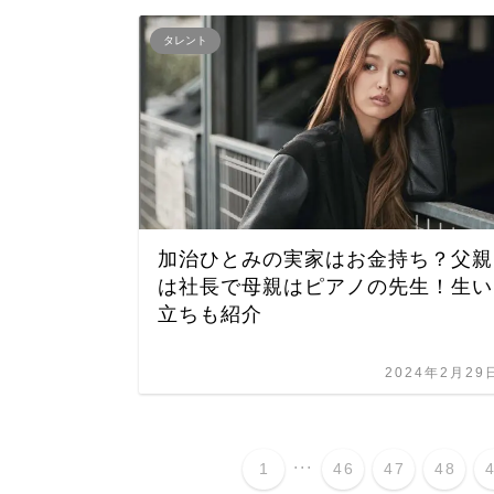
タレント
加治ひとみの実家はお金持ち？父親
は社長で母親はピアノの先生！生い
立ちも紹介
2024年2月29
...
1
46
47
48