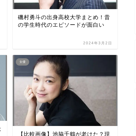
磯村勇斗の出身高校大学まとめ！昔
の学生時代のエピソードが面白い
2024年3月2日
女優
は
【比較画像】池脇千鶴が老けた？現